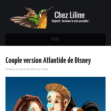
MENU
ACCUEIL
Couple version Atlantide de Disney
CONTACT
Posted on
30 août 2015
by
Liline
CROQUIS
DESSINS COLORISÉS
STRIP