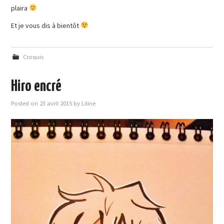
plaira
Et je vous dis à bientôt
Croquis
Hiro encré
Posted on
23 avril 2015
by
Liline